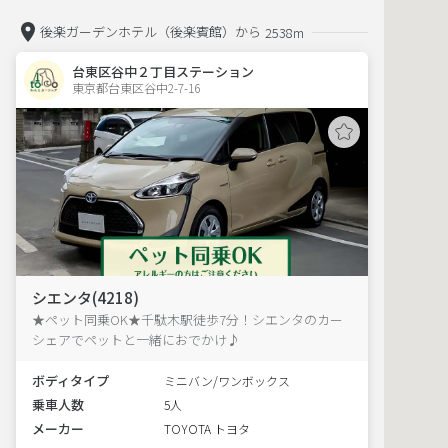
後楽ガーデンホテル（後楽賓館）から
2538m
台東区谷中２丁目ステーション
東京都台東区谷中2-7-16  
シエンタ(4218)
★ペット同乗OK★千駄木駅徒歩7分！シエンタのカー
シェアでペットと一緒におでかけ♪
ボディタイプ
ミニバン/ワンボックス
乗車人数
5人
メーカー
TOYOTA トヨタ