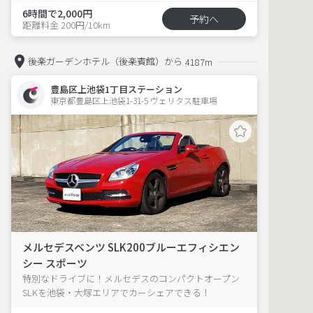
6時間で2,000円
予約へ
距離料金 200円/10km
後楽ガーデンホテル（後楽賓館）から
4187m
豊島区上池袋1丁目ステーション
東京都豊島区上池袋1-31-5 ヴェリタス駐車場 
メルセデスベンツ SLK200ブルーエフィシエン
シー スポーツ
特別なドライブに！メルセデスのコンパクトオープン
SLKを池袋・大塚エリアでカーシェアできる！