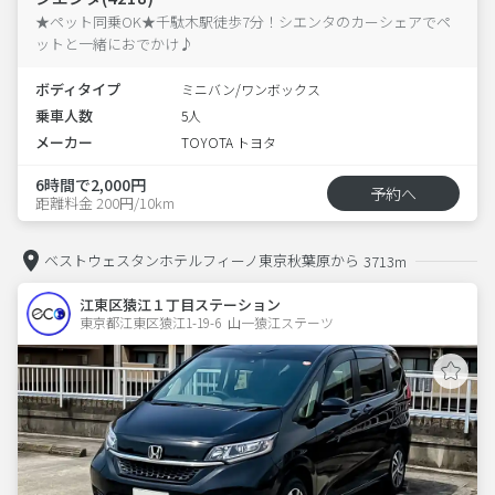
★ペット同乗OK★千駄木駅徒歩7分！シエンタのカーシェアでペ
ットと一緒におでかけ♪
ボディタイプ
ミニバン/ワンボックス
乗車人数
5人
メーカー
TOYOTA トヨタ
6時間で2,000円
予約へ
距離料金 200円/10km
ベストウェスタンホテルフィーノ東京秋葉原から
3713m
江東区猿江１丁目ステーション
東京都江東区猿江1-19-6  山一猿江ステーツ