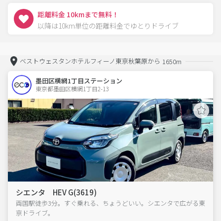
距離料金 10kmまで無料！
以降は10km単位の距離料金でゆとりドライブ
ベストウェスタンホテルフィーノ東京秋葉原から
1650m
墨田区横網1丁目ステーション
東京都墨田区横網1丁目2-13  
シエンタ HEV G(3619)
両国駅徒歩3分。すぐ乗れる、ちょうどいい。シエンタで広がる東
京ドライブ。