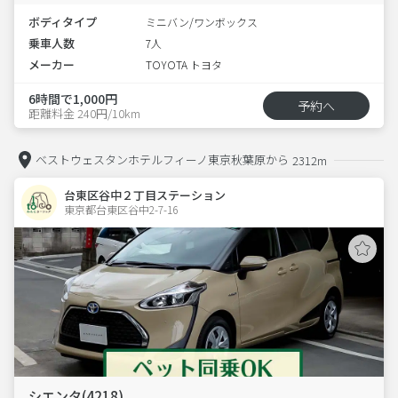
ボディタイプ
ミニバン/ワンボックス
乗車人数
7人
メーカー
TOYOTA トヨタ
6時間で1,000円
予約へ
距離料金 240円/10km
ベストウェスタンホテルフィーノ東京秋葉原から
2312m
台東区谷中２丁目ステーション
東京都台東区谷中2-7-16  
シエンタ(4218)