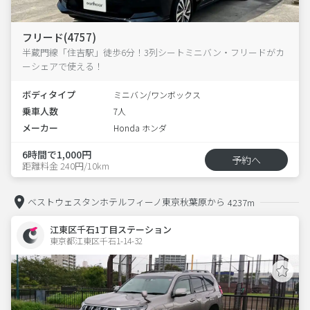
フリード(4757)
半蔵門線「住吉駅」徒歩6分！3列シートミニバン・フリードがカ
ーシェアで使える！
ボディタイプ
ミニバン/ワンボックス
乗車人数
7人
メーカー
Honda ホンダ
6時間で1,000円
予約へ
距離料金 240円/10km
ベストウェスタンホテルフィーノ東京秋葉原から
4237m
江東区千石1丁目ステーション
東京都江東区千石1-14-32  