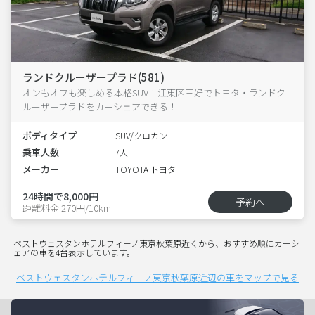
ランドクルーザープラド(581)
オンもオフも楽しめる本格SUV！江東区三好でトヨタ・ランドク
ルーザープラドをカーシェアできる！
ボディタイプ
SUV/クロカン
乗車人数
7人
メーカー
TOYOTA トヨタ
24時間で8,000円
予約へ
距離料金 270円/10km
ベストウェスタンホテルフィーノ東京秋葉原近くから、おすすめ順にカーシ
ェアの車を4台表示しています。
ベストウェスタンホテルフィーノ東京秋葉原近辺の車をマップで見る