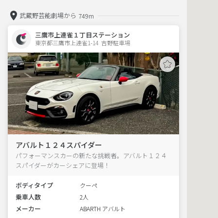
武蔵野芸能劇場から
749m
三鷹市上連雀１丁目ステーション
東京都三鷹市上連雀1-14  吉野駐車場
アバルト１２４スパイダー
パフォーマンスカーの新たな挑戦者。アバルト１２４
スパイダーがカーシェアに登場！
ボディタイプ
クーペ
乗車人数
2人
メーカー
ABARTH アバルト