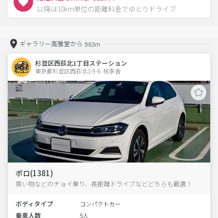
以降は10km単位の距離料金でゆとりドライブ
ギャラリー高雅堂から
963m
杉並区西荻北1丁目ステーション
東京都杉並区西荻北1-9-6  桃李舎
ポロ(1381)
買い物などのチョイ乗り、長距離ドライブなどどちらも最適！
ボディタイプ
コンパクトカー
乗車人数
5人