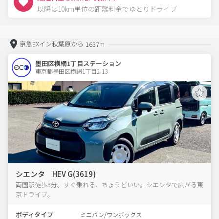
以降は10km単位の距離料金でゆとりドライブ
京急EXイン秋葉原から
1637m
墨田区横網1丁目ステーション
東京都墨田区横網1丁目2-13  
シエンタ HEV G(3619)
両国駅徒歩3分。すぐ乗れる、ちょうどいい。シエンタで広がる東
京ドライブ。
ボディタイプ
ミニバン/ワンボックス