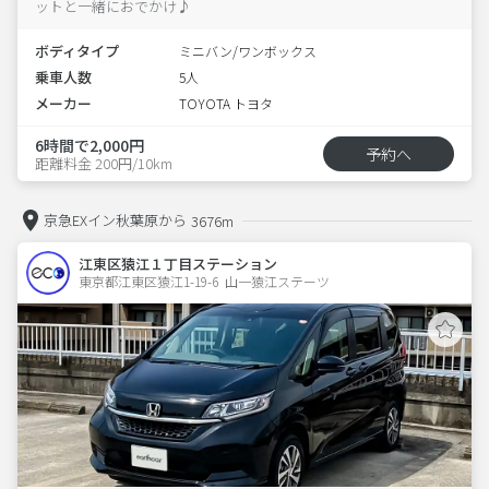
ットと一緒におでかけ♪
ボディタイプ
ミニバン/ワンボックス
乗車人数
5人
メーカー
TOYOTA トヨタ
6時間で2,000円
予約へ
距離料金 200円/10km
京急EXイン秋葉原から
3676m
江東区猿江１丁目ステーション
東京都江東区猿江1-19-6  山一猿江ステーツ