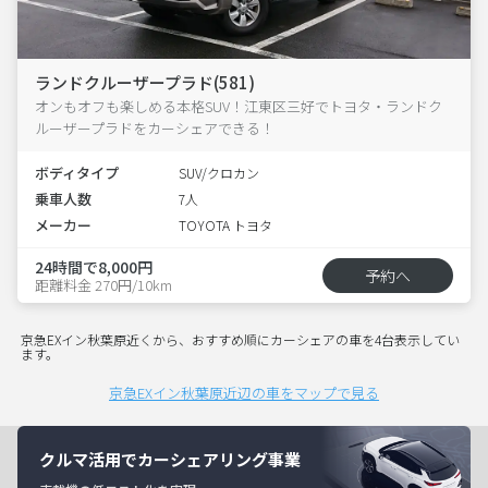
ランドクルーザープラド(581)
オンもオフも楽しめる本格SUV！江東区三好でトヨタ・ランドク
ルーザープラドをカーシェアできる！
ボディタイプ
SUV/クロカン
乗車人数
7人
メーカー
TOYOTA トヨタ
24時間で8,000円
予約へ
距離料金 270円/10km
京急EXイン秋葉原近くから、おすすめ順にカーシェアの車を4台表示してい
ます。
京急EXイン秋葉原近辺の車をマップで見る
クルマ活用でカーシェアリング事業