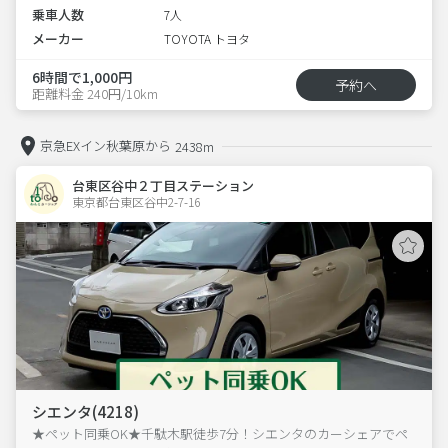
乗車人数
7人
メーカー
TOYOTA トヨタ
6時間で1,000円
予約へ
距離料金 240円/10km
京急EXイン秋葉原から
2438m
台東区谷中２丁目ステーション
東京都台東区谷中2-7-16  
シエンタ(4218)
★ペット同乗OK★千駄木駅徒歩7分！シエンタのカーシェアでペ