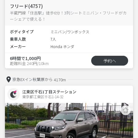
フリード(4757)
半蔵門線「住吉駅」徒歩6分！3列シートミニバン・フリードがカ
ーシェアで使える！
ボディタイプ
ミニバン/ワンボックス
乗車人数
7人
メーカー
Honda ホンダ
6時間で1,000円
予約へ
距離料金 240円/10km
京急EXイン秋葉原から
4170m
江東区千石1丁目ステーション
東京都江東区千石1-14-32  