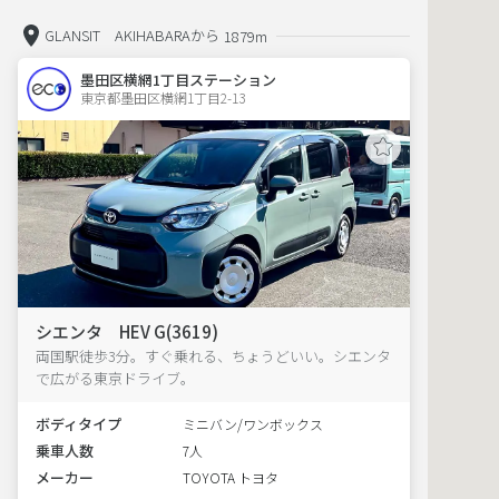
GLANSIT AKIHABARAから
1879m
墨田区横網1丁目ステーション
東京都墨田区横網1丁目2-13  
シエンタ HEV G(3619)
両国駅徒歩3分。すぐ乗れる、ちょうどいい。シエンタ
で広がる東京ドライブ。
ボディタイプ
ミニバン/ワンボックス
乗車人数
7人
メーカー
TOYOTA トヨタ