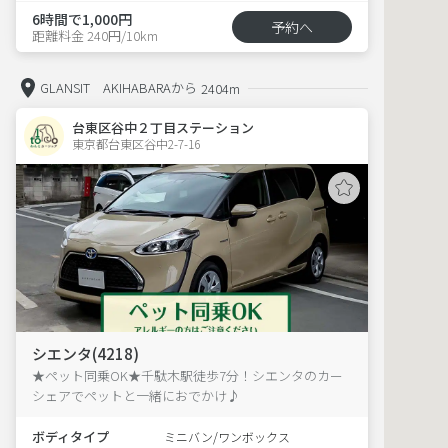
6時間で1,000円
予約へ
距離料金 240円/10km
GLANSIT AKIHABARAから
2404m
台東区谷中２丁目ステーション
東京都台東区谷中2-7-16  
シエンタ(4218)
★ペット同乗OK★千駄木駅徒歩7分！シエンタのカー
シェアでペットと一緒におでかけ♪
ボディタイプ
ミニバン/ワンボックス