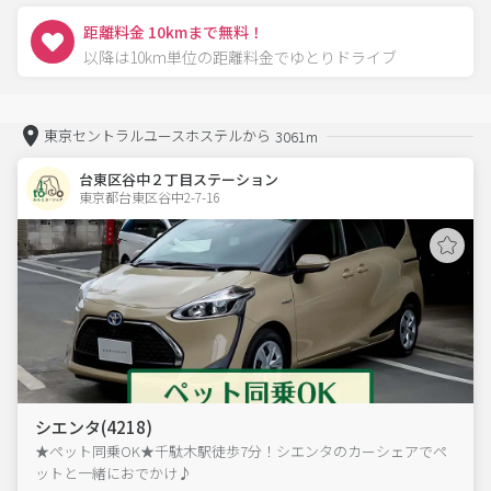
距離料金 10kmまで無料！
以降は10km単位の距離料金でゆとりドライブ
東京セントラルユースホステルから
3061m
台東区谷中２丁目ステーション
東京都台東区谷中2-7-16  
シエンタ(4218)
★ペット同乗OK★千駄木駅徒歩7分！シエンタのカーシェアでペ
ットと一緒におでかけ♪