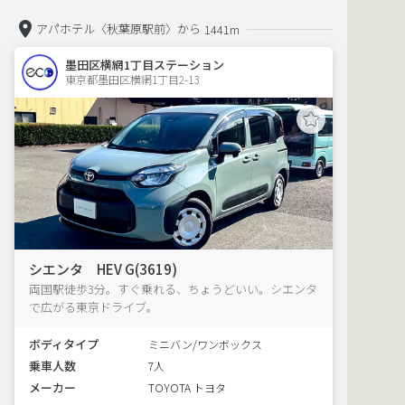
アパホテル〈秋葉原駅前〉から
1441m
墨田区横網1丁目ステーション
東京都墨田区横網1丁目2-13  
シエンタ HEV G(3619)
両国駅徒歩3分。すぐ乗れる、ちょうどいい。シエンタ
で広がる東京ドライブ。
ボディタイプ
ミニバン/ワンボックス
乗車人数
7人
メーカー
TOYOTA トヨタ