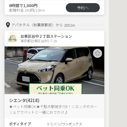
6時間で1,000円
予約へ
距離料金 240円/10km
アパホテル〈秋葉原駅前〉から
2852m
台東区谷中２丁目ステーション
東京都台東区谷中2-7-16  
シエンタ(4218)
★ペット同乗OK★千駄木駅徒歩7分！シエンタのカー
シェアでペットと一緒におでかけ♪
ボディタイプ
ミニバン/ワンボックス