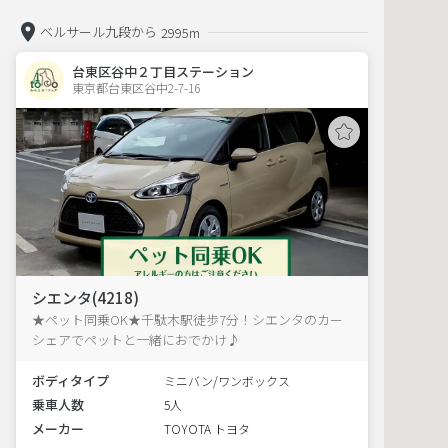
ベルサール九段から
2995m
台東区谷中２丁目ステーション
東京都台東区谷中2-7-16  
シエンタ(4218)
★ペット同乗OK★千駄木駅徒歩7分！シエンタのカー
シェアでペットと一緒におでかけ♪
ボディタイプ
ミニバン/ワンボックス
乗車人数
5人
メーカー
TOYOTA トヨタ