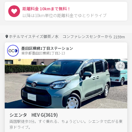
距離料金 10kmまで無料！
以降は10km単位の距離料金でゆとりドライブ
ホテルマイステイズ御茶ノ水 コンファレンスセンターから
2159m
墨田区横網1丁目ステーション
東京都墨田区横網1丁目2-13  
シエンタ HEV G(3619)
両国駅徒歩3分。すぐ乗れる、ちょうどいい。シエンタで広がる東
京ドライブ。