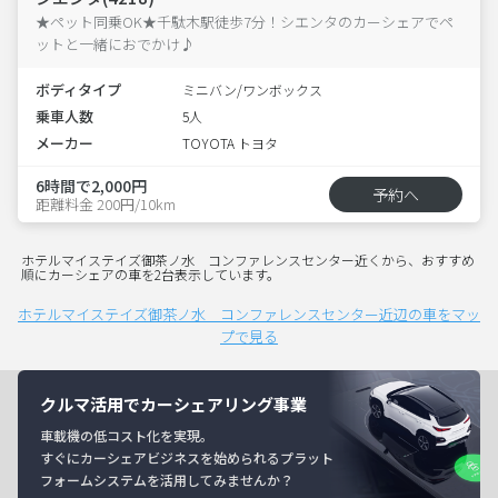
★ペット同乗OK★千駄木駅徒歩7分！シエンタのカーシェアでペ
ットと一緒におでかけ♪
ボディタイプ
ミニバン/ワンボックス
乗車人数
5人
メーカー
TOYOTA トヨタ
6時間で2,000円
予約へ
距離料金 200円/10km
ホテルマイステイズ御茶ノ水 コンファレンスセンター近くから、おすすめ
順にカーシェアの車を2台表示しています。
ホテルマイステイズ御茶ノ水 コンファレンスセンター近辺の車をマッ
プで見る
クルマ活用でカーシェアリング事業
車載機の低コスト化を実現。
すぐにカーシェアビジネスを始められるプラット
フォームシステムを活用してみませんか？