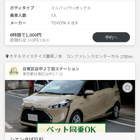
ボディタイプ
ミニバン/ワンボックス
乗車人数
7人
メーカー
TOYOTA トヨタ
6時間で1,000円
予約へ
距離料金 240円/10km
ホテルマイステイズ御茶ノ水 コンファレンスセンターから
2785m
台東区谷中２丁目ステーション
東京都台東区谷中2-7-16  
シエンタ(4218)