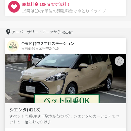
距離料金 10kmまで無料！
以降は10km単位の距離料金でゆとりドライブ
アニバーサリー・アーツから
4514m
台東区谷中２丁目ステーション
東京都台東区谷中2-7-16  
シエンタ(4218)
★ペット同乗OK★千駄木駅徒歩7分！シエンタのカーシェアでペ
ットと一緒におでかけ♪