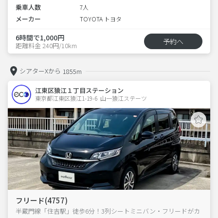
乗車人数
7人
メーカー
TOYOTA トヨタ
6時間で1,000円
予約へ
距離料金 240円/10km
シアターXから
1855m
江東区猿江１丁目ステーション
東京都江東区猿江1-19-6  山一猿江ステーツ
フリード(4757)
半蔵門線「住吉駅」徒歩6分！3列シートミニバン・フリードがカ