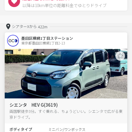
以降は10km単位の距離料金でゆとりドライブ
シアターXから
422m
墨田区横網1丁目ステーション
東京都墨田区横網1丁目2-13  
シエンタ HEV G(3619)
両国駅徒歩3分。すぐ乗れる、ちょうどいい。シエンタで広がる東
京ドライブ。
ボディタイプ
ミニバン/ワンボックス