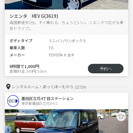
シエンタ HEV G(3619)
両国駅徒歩3分。すぐ乗れる、ちょうどいい。シエンタで広がる東
京ドライブ。
ボディタイプ
ミニバン/ワンボックス
乗車人数
7人
メーカー
TOYOTA トヨタ
6時間で1,000円
予約へ
距離料金 240円/10km
レンタルルーム・あっとほーむから
2272m
墨田区立花4丁目ステーション
東京都墨田区立花4-4-2  