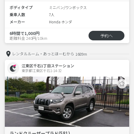
ボディタイプ
ミニバン/ワンボックス
乗車人数
7人
メーカー
Honda ホンダ
6時間で1,000円
予約へ
距離料金 240円/10km
レンタルルーム・あっとほーむから
1689m
江東区千石1丁目ステーション
東京都江東区千石1-14-32  
ランドクルーザープラド(581)