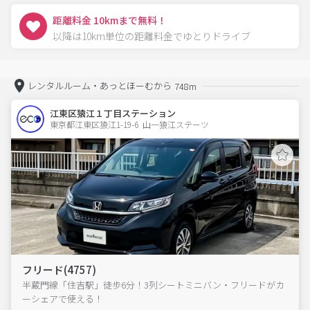
距離料金 10kmまで無料！
以降は10km単位の距離料金でゆとりドライブ
レンタルルーム・あっとほーむから
748m
江東区猿江１丁目ステーション
東京都江東区猿江1-19-6  山一猿江ステーツ
フリード(4757)
半蔵門線「住吉駅」徒歩6分！3列シートミニバン・フリードがカ
ーシェアで使える！