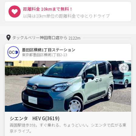
距離料金 10kmまで無料！
以降は10km単位の距離料金でゆとりドライブ
タックルベリー神田南口店から
2122m
墨田区横網1丁目ステーション
東京都墨田区横網1丁目2-13  
シエンタ HEV G(3619)
両国駅徒歩3分。すぐ乗れる、ちょうどいい。シエンタで広がる東
京ドライブ。