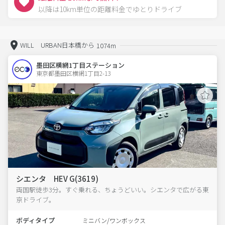
以降は10km単位の距離料金でゆとりドライブ
WILL URBAN日本橋から
1074m
墨田区横網1丁目ステーション
東京都墨田区横網1丁目2-13  
シエンタ HEV G(3619)
両国駅徒歩3分。すぐ乗れる、ちょうどいい。シエンタで広がる東
京ドライブ。
ボディタイプ
ミニバン/ワンボックス