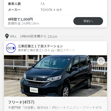
乗車人数
7人
メーカー
TOYOTA トヨタ
6時間で1,000円
予約へ
距離料金 240円/10km
WILL URBAN日本橋から
2311m
江東区猿江１丁目ステーション
東京都江東区猿江1-19-6  山一猿江ステーツ
フリード(4757)
半蔵門線「住吉駅」徒歩6分！3列シートミニバン・フリードがカ