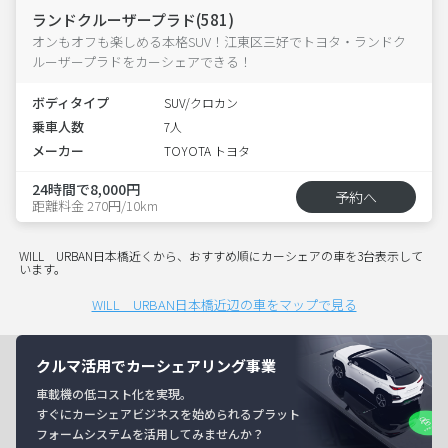
ランドクルーザープラド(581)
オンもオフも楽しめる本格SUV！江東区三好でトヨタ・ランドク
ルーザープラドをカーシェアできる！
ボディタイプ
SUV/クロカン
乗車人数
7人
メーカー
TOYOTA トヨタ
24時間で8,000円
予約へ
距離料金 270円/10km
WILL URBAN日本橋近くから、おすすめ順にカーシェアの車を3台表示して
います。
WILL URBAN日本橋近辺の車をマップで見る
クルマ活用でカーシェアリング事業
車載機の低コスト化を実現。
すぐにカーシェアビジネスを始められるプラット
フォームシステムを活用してみませんか？