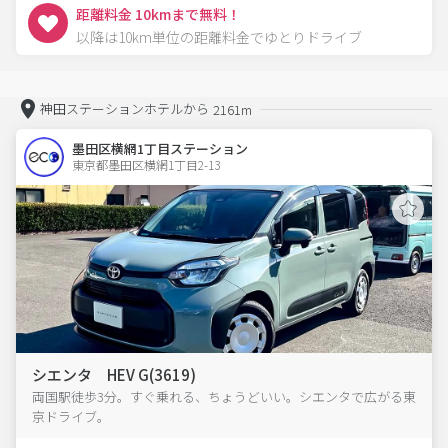
距離料金 10kmまで無料！
以降は10km単位の距離料金でゆとりドライブ
神田ステーションホテルから
2161m
墨田区横網1丁目ステーション
東京都墨田区横網1丁目2-13  
シエンタ HEV G(3619)
両国駅徒歩3分。すぐ乗れる、ちょうどいい。シエンタで広がる東
京ドライブ。