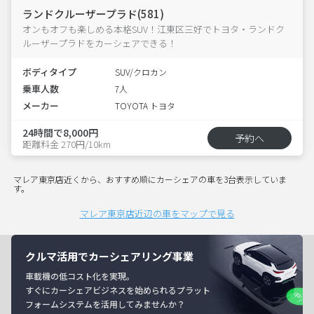
ランドクルーザープラド(581)
オンもオフも楽しめる本格SUV！江東区三好でトヨタ・ランドク
ルーザープラドをカーシェアできる！
ボディタイプ
SUV/クロカン
乗車人数
7人
メーカー
TOYOTA トヨタ
24時間で8,000円
予約へ
距離料金 270円/10km
マレア東京店近くから、おすすめ順にカーシェアの車を3台表示していま
す。
マレア東京店近辺の車をマップで見る
クルマ活用でカーシェアリング事業
車載機の低コスト化を実現。
すぐにカーシェアビジネスを始められるプラット
フォームシステムを活用してみませんか？