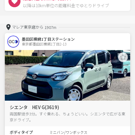
以降は10km単位の距離料金でゆとりドライブ
マレア東京店から
1907m
墨田区横網1丁目ステーション
東京都墨田区横網1丁目2-13  
シエンタ HEV G(3619)
両国駅徒歩3分。すぐ乗れる、ちょうどいい。シエンタで広がる東
京ドライブ。
ボディタイプ
ミニバン/ワンボックス