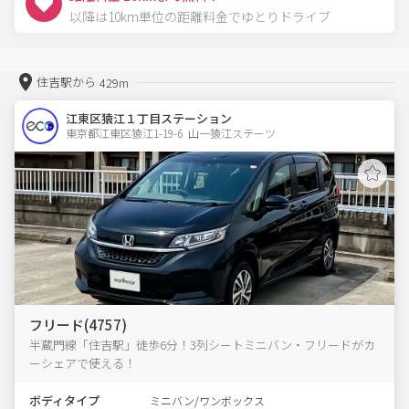
以降は10km単位の距離料金でゆとりドライブ
住吉駅から
429m
江東区猿江１丁目ステーション
東京都江東区猿江1-19-6  山一猿江ステーツ
フリード(4757)
半蔵門線「住吉駅」徒歩6分！3列シートミニバン・フリードがカ
ーシェアで使える！
ボディタイプ
ミニバン/ワンボックス