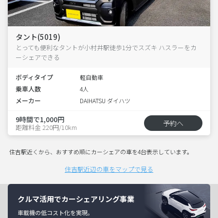
タント(5019)
とっても便利なタントが小村井駅徒歩1分でスズキ ハスラーをカ
ーシェアできる
ボディタイプ
軽自動車
乗車人数
4人
メーカー
DAIHATSU ダイハツ
9時間で1,000円
予約へ
距離料金 220円/10km
住吉駅近くから、おすすめ順にカーシェアの車を4台表示しています。
住吉駅近辺の車をマップで見る
クルマ活用でカーシェアリング事業
車載機の低コスト化を実現。