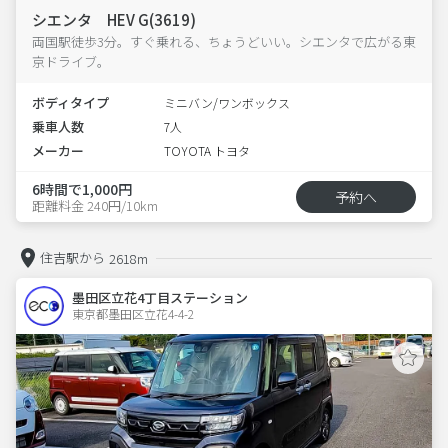
シエンタ HEV G(3619)
両国駅徒歩3分。すぐ乗れる、ちょうどいい。シエンタで広がる東
京ドライブ。
ボディタイプ
ミニバン/ワンボックス
乗車人数
7人
メーカー
TOYOTA トヨタ
6時間で1,000円
予約へ
距離料金 240円/10km
住吉駅から
2618m
墨田区立花4丁目ステーション
東京都墨田区立花4-4-2  