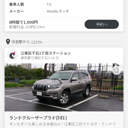
乗車人数
7人
メーカー
Honda ホンダ
6時間で1,000円
予約へ
距離料金 240円/10km
住吉駅から
1227m
江東区千石1丁目ステーション
東京都江東区千石1-14-32  
ランドクルーザープラド(581)
オンもオフも楽しめる本格SUV！江東区三好でトヨタ・ランドク