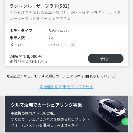
ランドクルーザープラド(581)
オンもオフも楽しめる本格SUV！江東区三好でトヨタ・ランドク
ルーザープラドをカーシェアできる！
ボディタイプ
SUV/クロカン
乗車人数
7人
メーカー
TOYOTA トヨタ
24時間で8,000円
予約へ
距離料金 270円/10km
明治座近くから、おすすめ順にカーシェアの車を3台表示しています。
明治座近辺の車をマップで見る
クルマ活用でカーシェアリング事業
車載機の低コスト化を実現。
すぐにカーシェアビジネスを始められるプラット
フォームシステムを活用してみませんか？