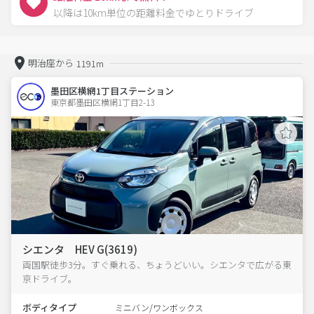
以降は10km単位の距離料金でゆとりドライブ
明治座から
1191m
墨田区横網1丁目ステーション
東京都墨田区横網1丁目2-13  
シエンタ HEV G(3619)
両国駅徒歩3分。すぐ乗れる、ちょうどいい。シエンタで広がる東
京ドライブ。
ボディタイプ
ミニバン/ワンボックス