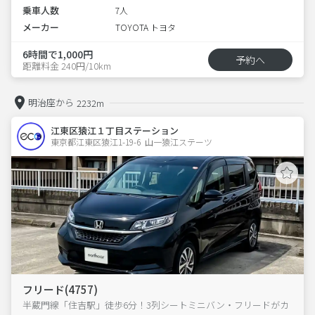
乗車人数
7人
メーカー
TOYOTA トヨタ
6時間で1,000円
予約へ
距離料金 240円/10km
明治座から
2232m
江東区猿江１丁目ステーション
東京都江東区猿江1-19-6  山一猿江ステーツ
フリード(4757)
半蔵門線「住吉駅」徒歩6分！3列シートミニバン・フリードがカ