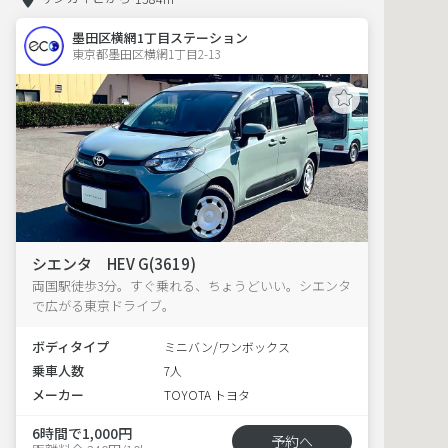
墨田区横網1丁目ステーション
東京都墨田区横網1丁目2-13  
シエンタ HEV G(3619)
両国駅徒歩3分。すぐ乗れる、ちょうどいい。シエンタ
で広がる東京ドライブ。
ボディタイプ
ミニバン/ワンボックス
乗車人数
7人
メーカー
TOYOTA トヨタ
6時間で1,000円
予約へ