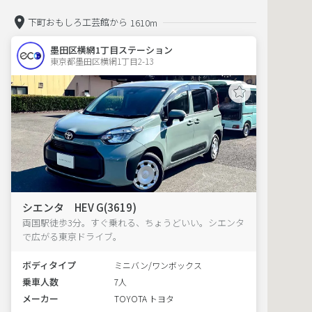
下町おもしろ工芸館から
1610m
墨田区横網1丁目ステーション
東京都墨田区横網1丁目2-13  
シエンタ HEV G(3619)
両国駅徒歩3分。すぐ乗れる、ちょうどいい。シエンタ
で広がる東京ドライブ。
ボディタイプ
ミニバン/ワンボックス
乗車人数
7人
メーカー
TOYOTA トヨタ