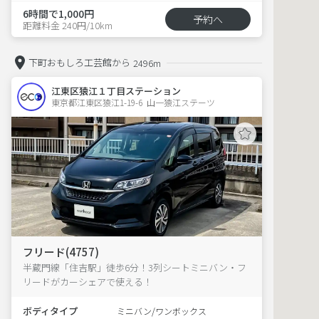
6時間で1,000円
予約へ
距離料金 240円/10km
下町おもしろ工芸館から
2496m
江東区猿江１丁目ステーション
東京都江東区猿江1-19-6  山一猿江ステーツ
フリード(4757)
半蔵門線「住吉駅」徒歩6分！3列シートミニバン・フ
リードがカーシェアで使える！
ボディタイプ
ミニバン/ワンボックス