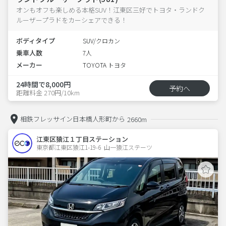
オンもオフも楽しめる本格SUV！江東区三好でトヨタ・ランドク
ルーザープラドをカーシェアできる！
ボディタイプ
SUV/クロカン
乗車人数
7人
メーカー
TOYOTA トヨタ
24時間で8,000円
予約へ
距離料金 270円/10km
相鉄フレッサイン日本橋人形町から
2660m
江東区猿江１丁目ステーション
東京都江東区猿江1-19-6  山一猿江ステーツ