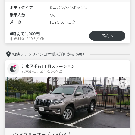
ボディタイプ
ミニバン/ワンボックス
乗車人数
7人
メーカー
TOYOTA トヨタ
6時間で1,000円
予約へ
距離料金 240円/10km
相鉄フレッサイン日本橋人形町から
2657m
江東区千石1丁目ステーション
東京都江東区千石1-14-32  
ランドクルーザープラド(581)