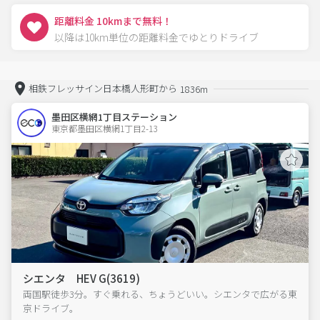
距離料金 10kmまで無料！
以降は10km単位の距離料金でゆとりドライブ
相鉄フレッサイン日本橋人形町から
1836m
墨田区横網1丁目ステーション
東京都墨田区横網1丁目2-13  
シエンタ HEV G(3619)
両国駅徒歩3分。すぐ乗れる、ちょうどいい。シエンタで広がる東
京ドライブ。