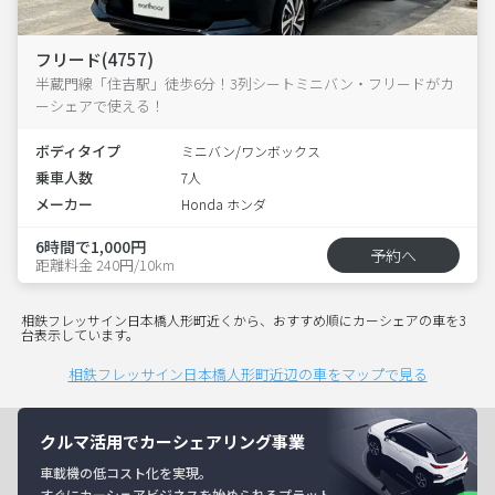
フリード(4757)
半蔵門線「住吉駅」徒歩6分！3列シートミニバン・フリードがカ
ーシェアで使える！
ボディタイプ
ミニバン/ワンボックス
乗車人数
7人
メーカー
Honda ホンダ
6時間で1,000円
予約へ
距離料金 240円/10km
相鉄フレッサイン日本橋人形町近くから、おすすめ順にカーシェアの車を3
台表示しています。
相鉄フレッサイン日本橋人形町近辺の車をマップで見る
クルマ活用でカーシェアリング事業
車載機の低コスト化を実現。
すぐにカーシェアビジネスを始められるプラット