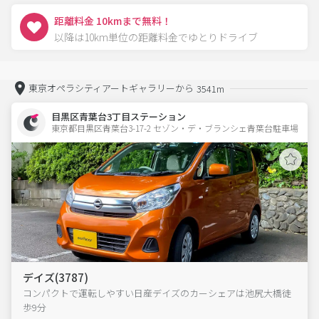
距離料金 10kmまで無料！
以降は10km単位の距離料金でゆとりドライブ
東京オペラシティアートギャラリーから
3541m
目黒区青葉台3丁目ステーション
東京都目黒区青葉台3-17-2 セゾン・デ・ブランシェ青葉台駐車場 
デイズ(3787)
コンパクトで運転しやすい日産デイズのカーシェアは池尻大橋徒
歩9分