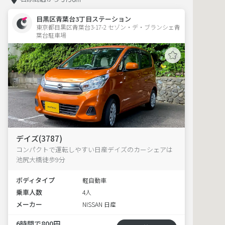
目黒区青葉台3丁目ステーション
東京都目黒区青葉台3-17-2 セゾン・デ・ブランシェ青
葉台駐車場 
デイズ(3787)
コンパクトで運転しやすい日産デイズのカーシェアは
池尻大橋徒歩9分
ボディタイプ
軽自動車
乗車人数
4人
メーカー
NISSAN 日産
6時間で800円