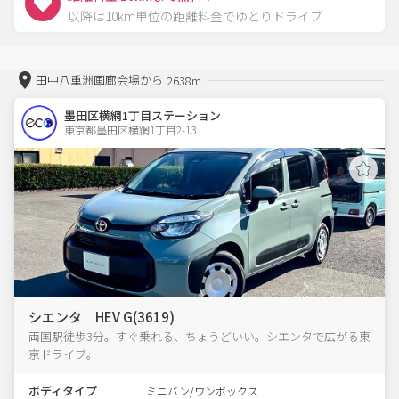
以降は10km単位の距離料金でゆとりドライブ
田中八重洲画廊会場から
2638m
墨田区横網1丁目ステーション
東京都墨田区横網1丁目2-13  
シエンタ HEV G(3619)
両国駅徒歩3分。すぐ乗れる、ちょうどいい。シエンタで広がる東
京ドライブ。
ボディタイプ
ミニバン/ワンボックス