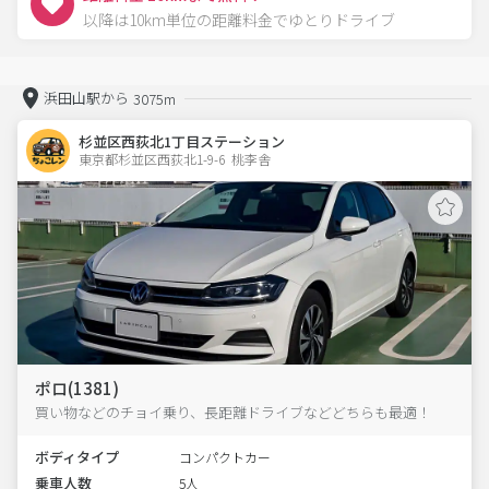
以降は10km単位の距離料金でゆとりドライブ
浜田山駅から
3075m
杉並区西荻北1丁目ステーション
東京都杉並区西荻北1-9-6  桃李舎
ポロ(1381)
買い物などのチョイ乗り、長距離ドライブなどどちらも最適！
ボディタイプ
コンパクトカー
乗車人数
5人