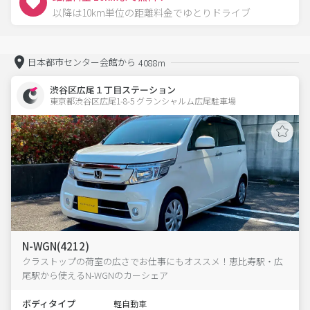
以降は10km単位の距離料金でゆとりドライブ
日本都市センター会館から
4088m
渋谷区広尾１丁目ステーション
東京都渋谷区広尾1-8-5 グランシャルム広尾駐車場 
N-WGN(4212)
クラストップの荷室の広さでお仕事にもオススメ！恵比寿駅・広
尾駅から使えるN-WGNのカーシェア
ボディタイプ
軽自動車