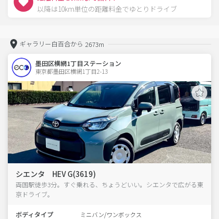
以降は10km単位の距離料金でゆとりドライブ
ギャラリー白百合から
2673m
墨田区横網1丁目ステーション
東京都墨田区横網1丁目2-13  
シエンタ HEV G(3619)
両国駅徒歩3分。すぐ乗れる、ちょうどいい。シエンタで広がる東
京ドライブ。
ボディタイプ
ミニバン/ワンボックス