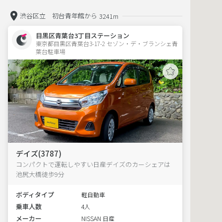
渋谷区立 初台青年館から
3241m
目黒区青葉台3丁目ステーション
東京都目黒区青葉台3-17-2 セゾン・デ・ブランシェ青
葉台駐車場 
デイズ(3787)
コンパクトで運転しやすい日産デイズのカーシェアは
池尻大橋徒歩9分
ボディタイプ
軽自動車
乗車人数
4人
メーカー
NISSAN 日産