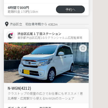
6時間で800円
予約へ
距離料金 170円/10km
渋谷区立 初台青年館から
4382m
渋谷区広尾１丁目ステーション
東京都渋谷区広尾1-8-5 グランシャルム広尾駐車場 
N-WGN(4212)
クラストップの荷室の広さでお仕事にもオススメ！恵
比寿駅・広尾駅から使えるN-WGNのカーシェア