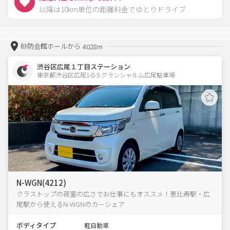
以降は10km単位の距離料金でゆとりドライブ
砂防会館ホールから
4028m
渋谷区広尾１丁目ステーション
東京都渋谷区広尾1-8-5 グランシャルム広尾駐車場 
N-WGN(4212)
クラストップの荷室の広さでお仕事にもオススメ！恵比寿駅・広
尾駅から使えるN-WGNのカーシェア
ボディタイプ
軽自動車