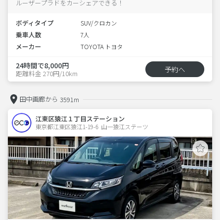
ルーザープラドをカーシェアできる！
ボディタイプ
SUV/クロカン
乗車人数
7人
メーカー
TOYOTA トヨタ
24時間で8,000円
予約へ
距離料金 270円/10km
田中画廊から
3591m
江東区猿江１丁目ステーション
東京都江東区猿江1-19-6  山一猿江ステーツ