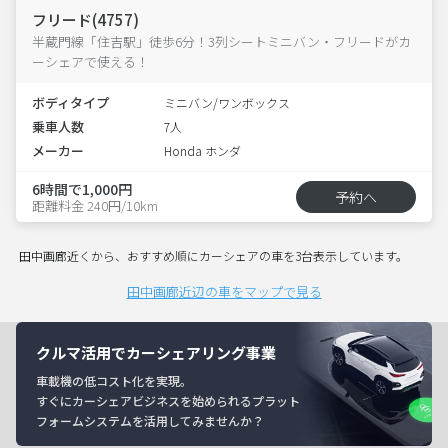
フリード(4757)
半蔵門線「住吉駅」徒歩6分！3列シートミニバン・フリードがカ
ーシェアで使える！
ボディタイプ
ミニバン/ワンボックス
乗車人数
7人
メーカー
Honda ホンダ
6時間で1,000円
予約へ
距離料金 240円/10km
田中画廊近くから、おすすめ順にカーシェアの車を3台表示しています。
田中画廊近辺の車をマップで見る
クルマ活用でカーシェアリング事業
車載機の低コスト化を実現。
すぐにカーシェアビジネスを始められるプラット
フォームシステムを活用してみませんか？