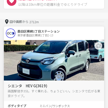
以降は10km単位の距離料金でゆとりドライブ
田中画廊から
2712m
墨田区横網1丁目ステーション
東京都墨田区横網1丁目2-13  
シエンタ HEV G(3619)
両国駅徒歩3分。すぐ乗れる、ちょうどいい。シエンタで広がる東
京ドライブ。
ボディタイプ
ミニバン/ワンボックス