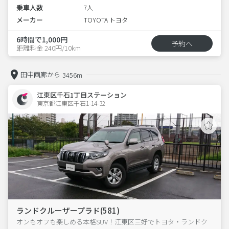
乗車人数
7人
メーカー
TOYOTA トヨタ
6時間で1,000円
予約へ
距離料金 240円/10km
田中画廊から
3456m
江東区千石1丁目ステーション
東京都江東区千石1-14-32  
ランドクルーザープラド(581)
オンもオフも楽しめる本格SUV！江東区三好でトヨタ・ランドク