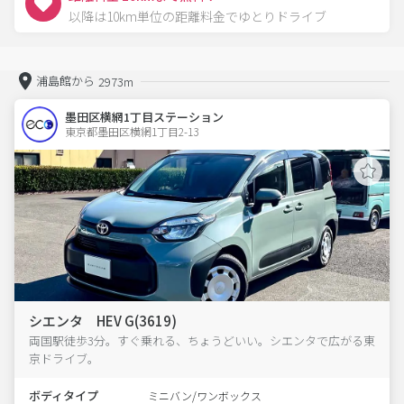
以降は10km単位の距離料金でゆとりドライブ
浦島館から
2973m
墨田区横網1丁目ステーション
東京都墨田区横網1丁目2-13  
シエンタ HEV G(3619)
両国駅徒歩3分。すぐ乗れる、ちょうどいい。シエンタで広がる東
京ドライブ。
ボディタイプ
ミニバン/ワンボックス