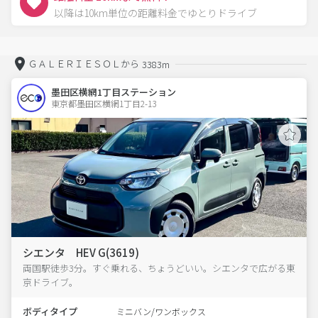
以降は10km単位の距離料金でゆとりドライブ
ＧＡＬＥＲＩＥＳＯＬから
3383m
墨田区横網1丁目ステーション
東京都墨田区横網1丁目2-13  
シエンタ HEV G(3619)
両国駅徒歩3分。すぐ乗れる、ちょうどいい。シエンタで広がる東
京ドライブ。
ボディタイプ
ミニバン/ワンボックス