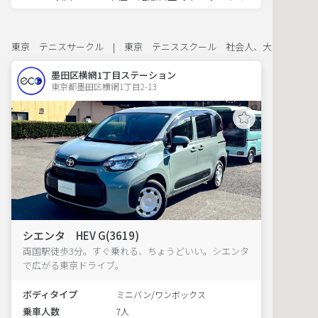
東京 テニスサークル | 東京 テニススクール 社会人、大学生、ジ
墨田区横網1丁目ステーション
東京都墨田区横網1丁目2-13  
シエンタ HEV G(3619)
両国駅徒歩3分。すぐ乗れる、ちょうどいい。シエンタ
で広がる東京ドライブ。
ボディタイプ
ミニバン/ワンボックス
乗車人数
7人