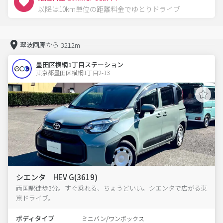
以降は10km単位の距離料金でゆとりドライブ
翠波画廊から
3212m
墨田区横網1丁目ステーション
東京都墨田区横網1丁目2-13  
シエンタ HEV G(3619)
両国駅徒歩3分。すぐ乗れる、ちょうどいい。シエンタで広がる東
京ドライブ。
ボディタイプ
ミニバン/ワンボックス