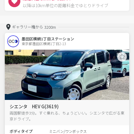
以降は10km単位の距離料金でゆとりドライブ
ギャラリー檜から
3200m
墨田区横網1丁目ステーション
東京都墨田区横網1丁目2-13  
シエンタ HEV G(3619)
両国駅徒歩3分。すぐ乗れる、ちょうどいい。シエンタで広がる東
京ドライブ。
ボディタイプ
ミニバン/ワンボックス