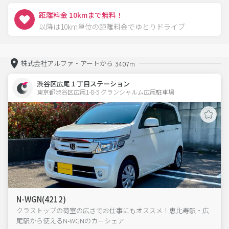
距離料金 10kmまで無料！
以降は10km単位の距離料金でゆとりドライブ
株式会社アルファ・アートから
3407m
渋谷区広尾１丁目ステーション
東京都渋谷区広尾1-8-5 グランシャルム広尾駐車場 
N-WGN(4212)
クラストップの荷室の広さでお仕事にもオススメ！恵比寿駅・広
尾駅から使えるN-WGNのカーシェア