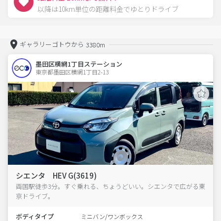
以降は10km単位の距離料金でゆとりドライブ
ギャラリーゴトウから
3380m
墨田区横網1丁目ステーション
東京都墨田区横網1丁目2-13  
シエンタ HEV G(3619)
両国駅徒歩3分。すぐ乗れる、ちょうどいい。シエンタで広がる東
京ドライブ。
ボディタイプ
ミニバン/ワンボックス