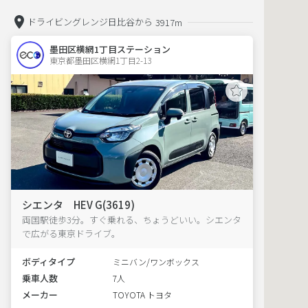
ドライビングレンジ日比谷から
3917m
墨田区横網1丁目ステーション
東京都墨田区横網1丁目2-13  
シエンタ HEV G(3619)
両国駅徒歩3分。すぐ乗れる、ちょうどいい。シエンタ
で広がる東京ドライブ。
ボディタイプ
ミニバン/ワンボックス
乗車人数
7人
メーカー
TOYOTA トヨタ