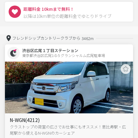
距離料金 10kmまで無料！
以降は10km単位の距離料金でゆとりドライブ
フレンドシップカントリークラブから
3462m
渋谷区広尾１丁目ステーション
東京都渋谷区広尾1-8-5 グランシャルム広尾駐車場 
N-WGN(4212)
クラストップの荷室の広さでお仕事にもオススメ！恵比寿駅・広
尾駅から使えるN-WGNのカーシェア