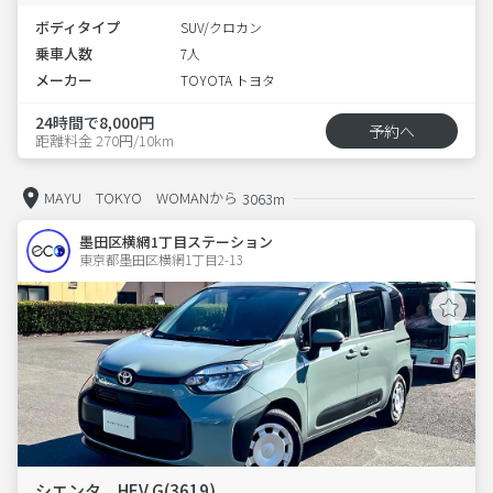
ボディタイプ
SUV/クロカン
乗車人数
7人
メーカー
TOYOTA トヨタ
24時間で8,000円
予約へ
距離料金 270円/10km
MAYU TOKYO WOMANから
3063m
墨田区横網1丁目ステーション
東京都墨田区横網1丁目2-13  
シエンタ HEV G(3619)