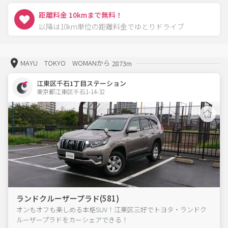
距離料金 10kmまで無料！
以降は10km単位の距離料金でゆとりドライブ
MAYU TOKYO WOMANから
2873m
江東区千石1丁目ステーション
東京都江東区千石1-14-32  
ランドクルーザープラド(581)
オンもオフも楽しめる本格SUV！江東区三好でトヨタ・ランドク
ルーザープラドをカーシェアできる！