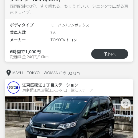
両国駅徒歩3分。すぐ乗れる、ちょうどいい。シエンタで広がる東
京ドライブ。
ボディタイプ
ミニバン/ワンボックス
乗車人数
7人
メーカー
TOYOTA トヨタ
6時間で1,000円
予約へ
距離料金 240円/10km
MAYU TOKYO WOMANから
3271m
江東区猿江１丁目ステーション
東京都江東区猿江1-19-6  山一猿江ステーツ