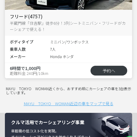
フリード(4757)
半蔵門線「住吉駅」徒歩6分！3列シートミニバン・フリードがカ
ーシェアで使える！
ボディタイプ
ミニバン/ワンボックス
乗車人数
7人
メーカー
Honda ホンダ
6時間で1,000円
予約へ
距離料金 240円/10km
MAYU TOKYO WOMAN近くから、おすすめ順にカーシェアの車を3台表示
しています。
MAYU TOKYO WOMAN近辺の車をマップで見る
クルマ活用でカーシェアリング事業
車載機の低コスト化を実現。
すぐにカーシェアビジネスを始められるプラット