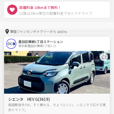
距離料金 10kmまで無料！
以降は10km単位の距離料金でゆとりドライブ
銀座ジャンセンギャラリーから
4007m
墨田区横網1丁目ステーション
東京都墨田区横網1丁目2-13  
シエンタ HEV G(3619)
両国駅徒歩3分。すぐ乗れる、ちょうどいい。シエンタで広がる東
京ドライブ。