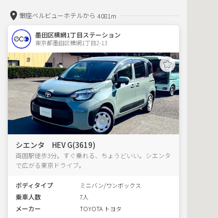
銀座ベルビューホテルから
4081m
墨田区横網1丁目ステーション
東京都墨田区横網1丁目2-13  
シエンタ HEV G(3619)
両国駅徒歩3分。すぐ乗れる、ちょうどいい。シエンタ
で広がる東京ドライブ。
ボディタイプ
ミニバン/ワンボックス
乗車人数
7人
メーカー
TOYOTA トヨタ