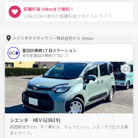
距離料金 10kmまで無料！
以降は10km単位の距離料金でゆとりドライブ
メグミオギタギャラリー株式会社から
3590m
墨田区横網1丁目ステーション
東京都墨田区横網1丁目2-13  
シエンタ HEV G(3619)
両国駅徒歩3分。すぐ乗れる、ちょうどいい。シエンタで広がる東
京ドライブ。