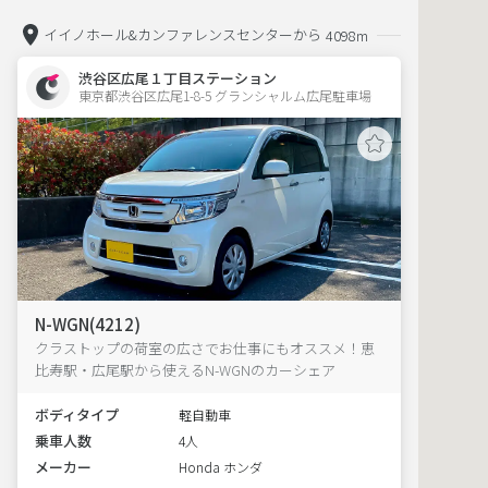
イイノホール&カンファレンスセンターから
4098m
渋谷区広尾１丁目ステーション
東京都渋谷区広尾1-8-5 グランシャルム広尾駐車場 
N-WGN(4212)
クラストップの荷室の広さでお仕事にもオススメ！恵
比寿駅・広尾駅から使えるN-WGNのカーシェア
ボディタイプ
軽自動車
乗車人数
4人
メーカー
Honda ホンダ