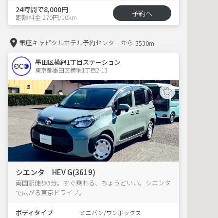
24時間で8,000円
予約へ
距離料金 270円/10km
銀座キャピタルホテル予約センターから
3530m
墨田区横網1丁目ステーション
東京都墨田区横網1丁目2-13  
シエンタ HEV G(3619)
両国駅徒歩3分。すぐ乗れる、ちょうどいい。シエンタ
で広がる東京ドライブ。
ボディタイプ
ミニバン/ワンボックス