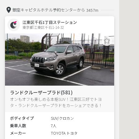
銀座キャピタルホテル予約センターから
3457m
江東区千石1丁目ステーション
東京都江東区千石1-14-32  
ランドクルーザープラド(581)
オンもオフも楽しめる本格SUV！江東区三好でトヨ
タ・ランドクルーザープラドをカーシェアできる！
ボディタイプ
SUV/クロカン
乗車人数
7人
メーカー
TOYOTA トヨタ