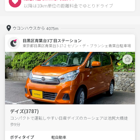
以降は10km単位の距離料金でゆとりドライブ
ウコンハウスから
4075m
目黒区青葉台3丁目ステーション
東京都目黒区青葉台3-17-2 セゾン・デ・ブランシェ青葉台駐車場 
デイズ(3787)
コンパクトで運転しやすい日産デイズのカーシェアは池尻大橋徒
歩9分
ボディタイプ
軽自動車