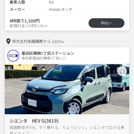
乗車人数
6人
メーカー
Honda ホンダ
6時間で1,300円
予約へ
距離料金 240円/10km
株式会社祇園画廊から
4307m
墨田区横網1丁目ステーション
東京都墨田区横網1丁目2-13  
シエンタ HEV G(3619)
両国駅徒歩3分。すぐ乗れる、ちょうどいい。シエンタで広がる東
京ドライブ。