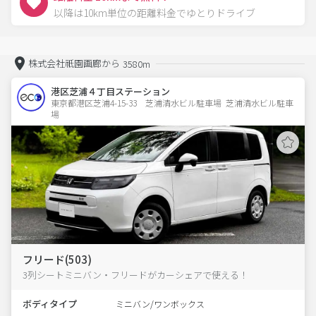
以降は10km単位の距離料金でゆとりドライブ
株式会社祇園画廊から
3580m
港区芝浦４丁目ステーション
東京都港区芝浦4-15-33　芝浦清水ビル駐車場  芝浦清水ビル駐車
場
フリード(503)
3列シートミニバン・フリードがカーシェアで使える！
ボディタイプ
ミニバン/ワンボックス