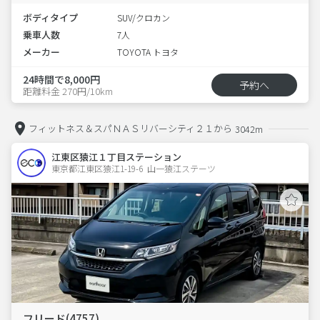
ボディタイプ
SUV/クロカン
乗車人数
7人
メーカー
TOYOTA トヨタ
24時間で8,000円
予約へ
距離料金 270円/10km
フィットネス＆スパＮＡＳリバーシティ２１から
3042m
江東区猿江１丁目ステーション
東京都江東区猿江1-19-6  山一猿江ステーツ
フリード(4757)