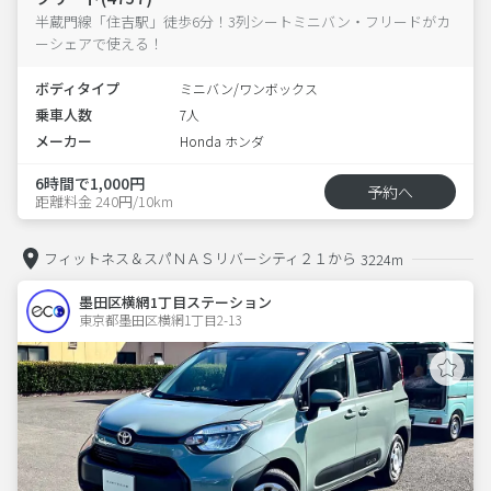
半蔵門線「住吉駅」徒歩6分！3列シートミニバン・フリードがカ
ーシェアで使える！
ボディタイプ
ミニバン/ワンボックス
乗車人数
7人
メーカー
Honda ホンダ
6時間で1,000円
予約へ
距離料金 240円/10km
フィットネス＆スパＮＡＳリバーシティ２１から
3224m
墨田区横網1丁目ステーション
東京都墨田区横網1丁目2-13  