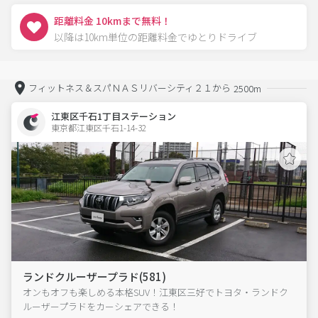
距離料金 10kmまで無料！
以降は10km単位の距離料金でゆとりドライブ
フィットネス＆スパＮＡＳリバーシティ２１から
2500m
江東区千石1丁目ステーション
東京都江東区千石1-14-32  
ランドクルーザープラド(581)
オンもオフも楽しめる本格SUV！江東区三好でトヨタ・ランドク
ルーザープラドをカーシェアできる！