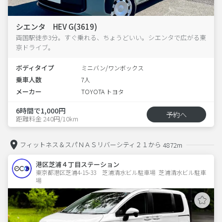
シエンタ HEV G(3619)
両国駅徒歩3分。すぐ乗れる、ちょうどいい。シエンタで広がる東
京ドライブ。
ボディタイプ
ミニバン/ワンボックス
乗車人数
7人
メーカー
TOYOTA トヨタ
6時間で1,000円
予約へ
距離料金 240円/10km
フィットネス＆スパＮＡＳリバーシティ２１から
4872m
港区芝浦４丁目ステーション
東京都港区芝浦4-15-33　芝浦清水ビル駐車場  芝浦清水ビル駐車
場