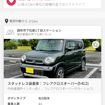
以降は10km単位の距離料金でゆとりドライブ
東府中駅から
3715m
調布市下石原1丁目ステーション
東京都調布市下石原1-39-14  
スタッドレス装着車：フレアクロスオーバー(5412)
中央道調布インター近く、フレアクロスオーバーのカーシェア。
ボディタイプ
軽自動車
乗車人数
4人